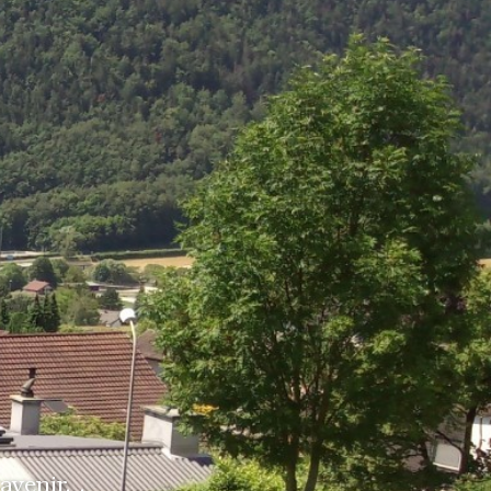
 avenir.
.