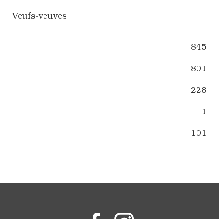
Veufs-veuves
845
801
228
1
101